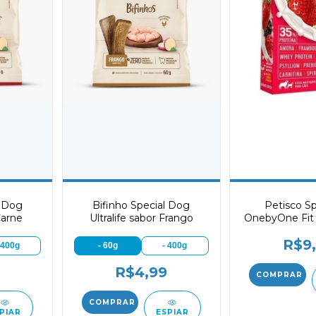
l Dog
Bifinho Special Dog
Petisco Sp
Carne
Ultralife sabor Frango
OnebyOne Fit 
Amora, Fr
R$9
Morango, Whe
 400g
- 60g
- 400g
Aveia para
R$4,99
PIAR
ESPIAR