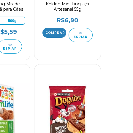
dog Mix de
Keldog Mini Linguiça
ã para Cães
Artesanal 55g
R$6,90
- 500g
$5,59
ESPIAR
ESPIAR