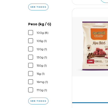
VER TODOS
Peso (kg / G)
100g (8)
105g (1)
120g (1)
130g (1)
150g (1)
15g (1)
16mg (1)
170g (1)
VER TODOS