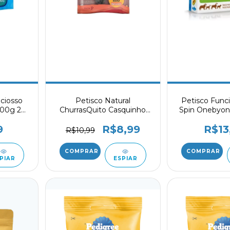
iciosso
Petisco Natural
Petisco Func
200g 20
ChurrasQuito Casquinho
Spin Onebyone
Natural 1 Unidade
Pill 
9
R$8,99
R$13
R$10,99
PIAR
ESPIAR