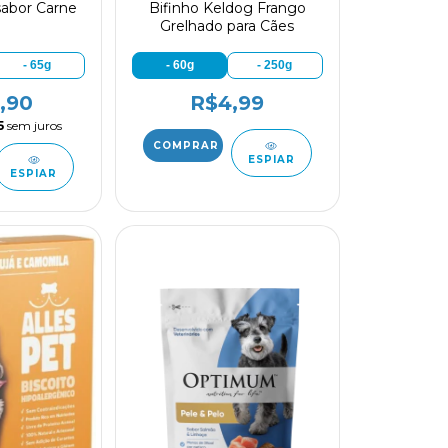
 sabor Carne
Bifinho Keldog Frango
Grelhado para Cães
- 65g
- 60g
- 250g
,90
R$4,99
5
sem juros
ESPIAR
ESPIAR