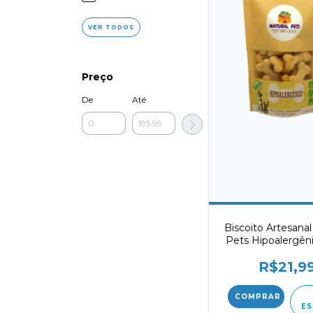
VER TODOS
Preço
De
Até
Biscoito Artesanal
Pets Hipoalergên
R$21,9
ES