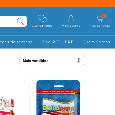
0
Atendimento
Minha conta
Meu carrinho
ções da semana
Blog PET HERE
Quem Somos