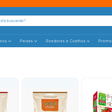
aros
Peixes
Roedores e Coelhos
Promo