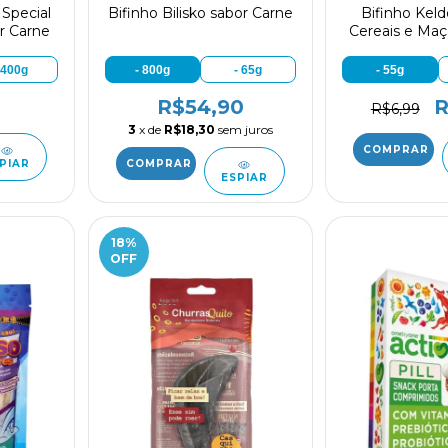
 Special
Bifinho Bilisko sabor Carne
Bifinho Kel
or Carne
Cereais e Maç
 400g
- 800g
- 65g
- 55g
R$54,90
R
R$6,99
3
x de
R$18,30
sem juros
PIAR
ESPIAR
18
%
OFF