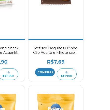
ional Snack
Petisco Doguitos Bifinho
 Actionlife
Cão Adulto e Filhote sabor
45g
Carne 65g
,90
R$7,69
ESPIAR
ESPIAR