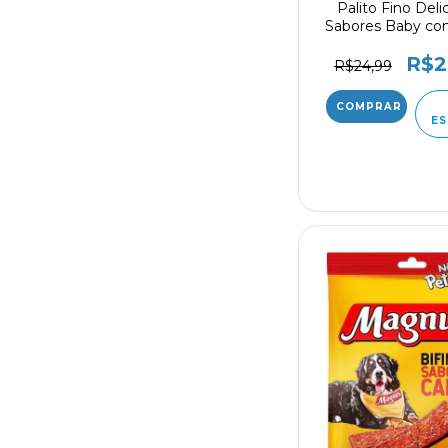
Palito Fino Deli
Sabores Baby co
100g 23 Unid
R$2
R$24,99
ES