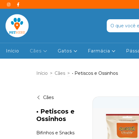
Início
Cães
Gatos
Farmácia
Páss
Início
>
Cães
>
• Petiscos e Ossinhos
Cães
• Petiscos e
Ossinhos
Bifinhos e Snacks