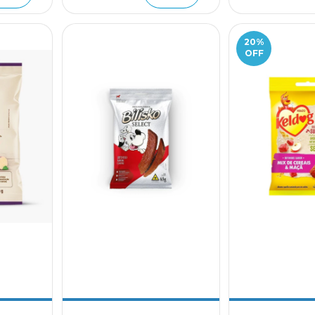
20
%
OFF