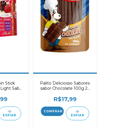
in Stick
Palito Deliciosso Sabores
Light Sabor
sabor Chocolate 100g 23
amboesa,
Unidades
,99
R$17,99
y Protein e
 Cães 50g
ESPIAR
ESPIAR