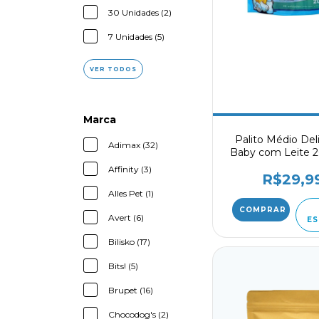
30 Unidades (2)
7 Unidades (5)
VER TODOS
Marca
Palito Médio Del
Adimax (32)
Baby com Leite 
Unidades
Affinity (3)
R$29,9
Alles Pet (1)
Avert (6)
ES
Bilisko (17)
Bits! (5)
Brupet (16)
Chocodog's (2)