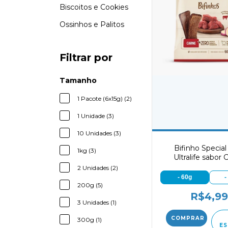
Biscoitos e Cookies
Ossinhos e Palitos
Filtrar por
Tamanho
1 Pacote (6x15g) (2)
1 Unidade (3)
10 Unidades (3)
Bifinho Specia
1kg (3)
Ultralife sabor 
2 Unidades (2)
- 60g
-
200g (5)
R$4,99
3 Unidades (1)
300g (1)
ES