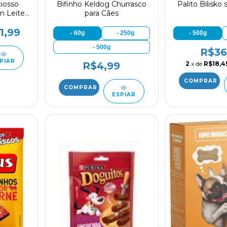
ciosso
Bifinho Keldog Churrasco
Palito Bilisko
m Leite
para Cães
ades
1,99
- 60g
- 250g
- 500g
- 500g
R$36
PIAR
2
x de
R$18,4
R$4,99
ESPIAR