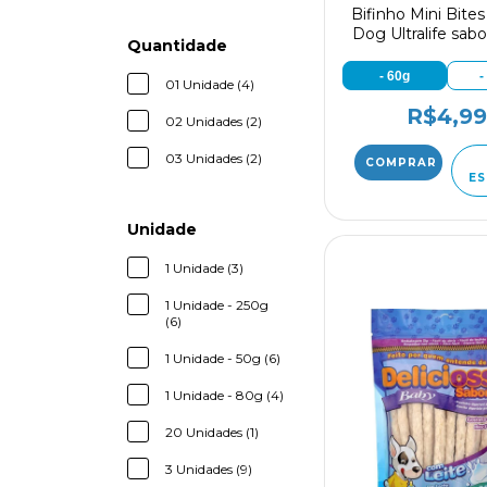
Bifinho Mini Bites
Dog Ultralife sab
Quantidade
- 60g
-
01 Unidade (4)
R$4,99
02 Unidades (2)
03 Unidades (2)
ES
Unidade
1 Unidade (3)
1 Unidade - 250g
(6)
1 Unidade - 50g (6)
1 Unidade - 80g (4)
20 Unidades (1)
3 Unidades (9)