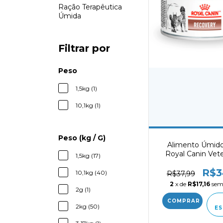
Ração Terapêutica
Úmida
Filtrar por
Peso
1,5kg (1)
10,1kg (1)
Peso (kg / G)
Alimento Úmido
Royal Canin Vete
1,5kg (17)
Recovery 19
R$3
10,1kg (40)
R$37,99
2
x de
R$17,16
sem
2g (1)
2kg (50)
ES