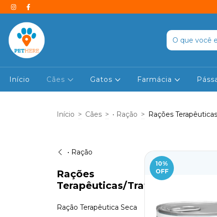
Início
Cães
Gatos
Farmácia
Páss
Início
>
Cães
>
• Ração
>
Rações Terapêutica
• Ração
10
%
OFF
Rações
Terapêuticas/Tratamento
Ração Terapêutica Seca