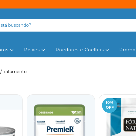
aros
Peixes
Roedores e Coelhos
Promo
s/Tratamento
10
%
OFF