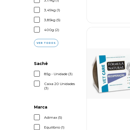
3,17kg (1)
3,49kg (1)
3,85kg (5)
400g (2)
VER TODOS
Sachê
85g - Unidade (3)
Caixa 20 Unidades
(3)
Marca
Adimax (5)
Equilíbrio (1)