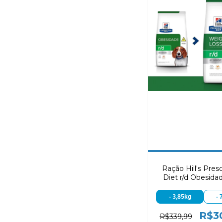
Ração Hill's Presc
Diet r/d Obesida
Cães Adult
- 3,85kg
- 
R$3
R$339,99