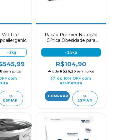
 Vet Life
Ração Premier Nutrição
poallergenic
Clínica Obesidade para
Gatos Adultos 1,5kg
- 2kg
- 1,5kg
$545,99
R$104,90
50
sem juros
4
x de
R$26,23
sem juros
 OFF
com
ou 10% OFF
com
tura
assinatura
ESPIAR
ESPIAR