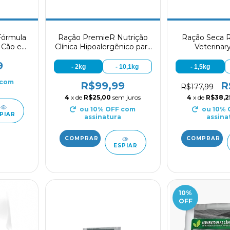
Fórmula
Ração PremieR Nutrição
Ração Seca R
 Cão e
Clínica Hipoalergênico para
Veterinar
o 270g
Cães Adultos & Filhotes de
Hypoallerg
9
Porte Pequeno Proteína
- 2kg
- 10,1kg
- 1,5kg
Hidrolisada e Mandioca
com
R$99,99
R
R$177,99
4
x de
R$25,00
sem juros
4
x de
R$38,2
ou 10% OFF
com
ou 10%
PIAR
assinatura
assina
ESPIAR
10
%
OFF