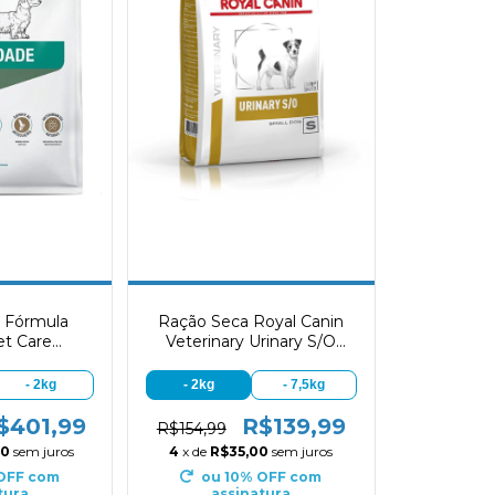
 Fórmula
Ração Seca Royal Canin
et Care
Veterinary Urinary S/O
s Porte Mini
Small Dog
ueno
- 2kg
- 2kg
- 7,5kg
$401,99
R$139,99
R$154,99
50
sem juros
4
x de
R$35,00
sem juros
 OFF
com
ou 10% OFF
com
tura
assinatura