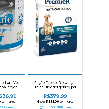
do Lata Vet
Ração PremieR Nutrição
poallergenic
Clínica Hipoalergênico para
g
Cães Adultos e Filhotes de
$36,99
R$379,99
Porte Médio e Grande
Proteína Hidrolisada &
0
sem juros
4
x de
R$95,00
sem juros
Mandioca 10,1kg
 OFF
com
ou 10% OFF
com