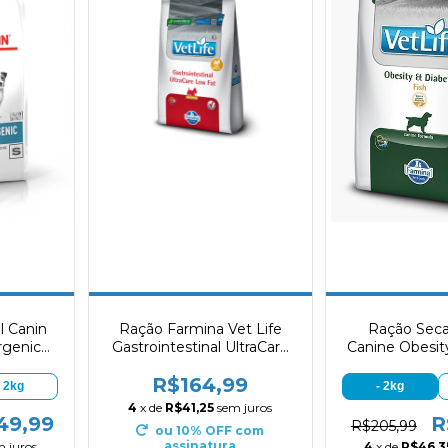
l Canin
Ração Farmina Vet Life
Ração Seca
rgenic
Gastrointestinal UltraCare
Canine Obesit
Low Fat para Cães Adultos
Fis
R$164,99
de Raças Mini e Pequenas
- 2kg
- 2kg
1,5 kg
4
x de
R$41,25
sem juros
49,99
R
R$205,99
ou 10% OFF
com
assinatura
m juros
4
x de
R$46,3