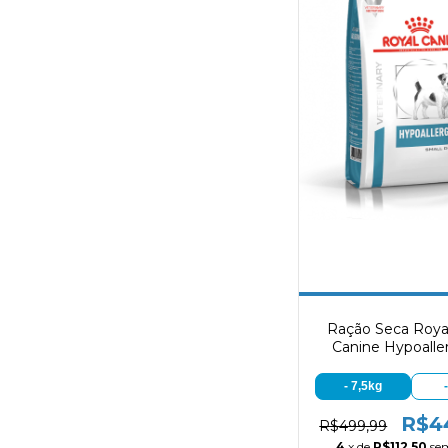
Ração Seca Roya
Canine Hypoalle
Small Dog
- 7,5kg
R$4
R$499,99
4
x de
R$112,50
se