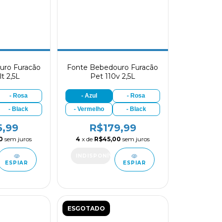
uro Furacão
Fonte Bebedouro Furacão
t 2,5L
Pet 110v 2,5L
- Rosa
- Azul
- Rosa
- Black
- Vermelho
- Black
5,99
R$179,99
0
sem juros
4
x de
R$45,00
sem juros
ESPIAR
ESPIAR
ESGOTADO