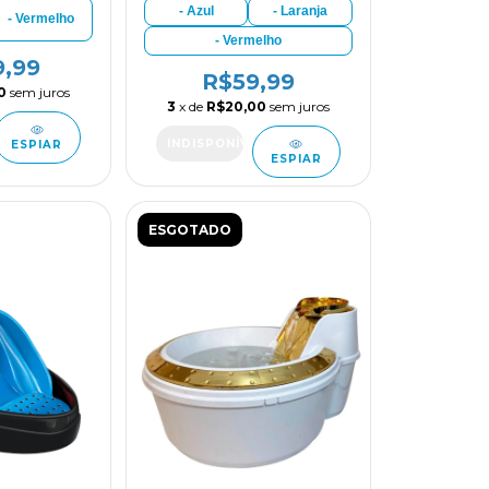
- Azul
- Laranja
- Vermelho
- Vermelho
9,99
R$59,99
0
sem juros
3
x de
R$20,00
sem juros
ESPIAR
ESPIAR
ESGOTADO