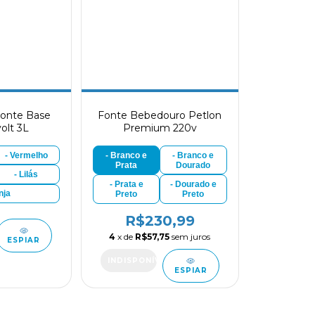
Fonte Base
Fonte Bebedouro Petlon
volt 3L
Premium 220v
- Vermelho
- Branco e
- Branco e
Prata
Dourado
- Lilás
- Prata e
- Dourado e
nja
Preto
Preto
R$230,99
4
x de
R$57,75
sem juros
ESPIAR
ESPIAR