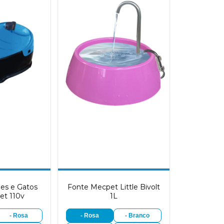
es e Gatos
Fonte Mecpet Little Bivolt
et 110v
1L
- Rosa
- Rosa
- Branco