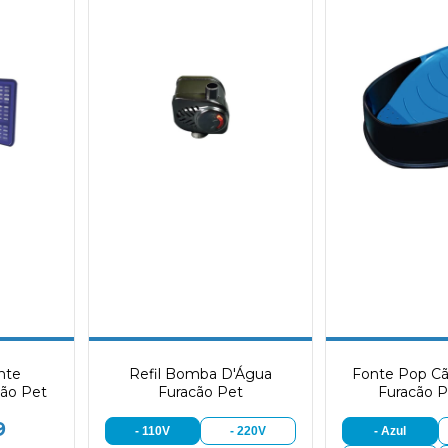
onte
Refil Bomba D'Água
Fonte Pop Cã
ão Pet
Furacão Pet
Furacão P
9
- 110V
- 220V
- Azul