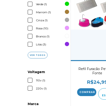
Verde (1)
Marrom (1)
Cinza (1)
Rosa (10)
Branco (1)
Lilás (3)
VER TODOS
Refil Furacão Pet
Voltagem
Fonte
110v (1)
R$24,9
220v (1)
ES
Marca