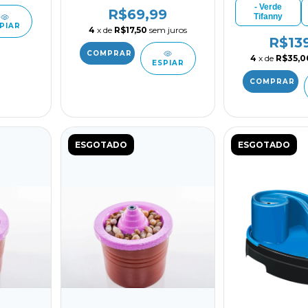
- Verde
R$69,99
Tifanny
PIAR
4
x de
R$17,50
sem juros
R$13
4
x de
R$35,0
ESPIAR
ESGOTADO
ESGOTADO