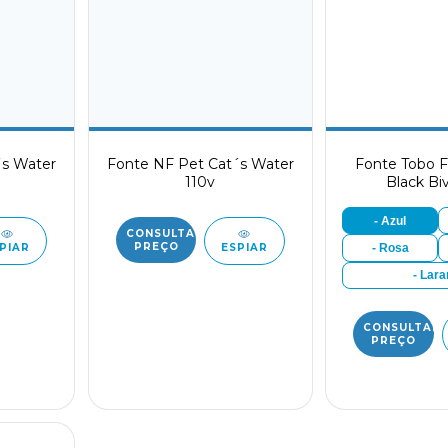
´s Water
Fonte NF Pet Cat´s Water
Fonte Tobo 
110v
Black Bi
- Azul
CONSULTAR
PREÇO
- Rosa
PIAR
ESPIAR
- Lara
CONSULTAR
PREÇO