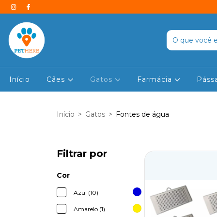
Início
Cães
Gatos
Farmácia
Páss
Início
>
Gatos
>
Fontes de água
Filtrar por
Cor
Azul (10)
Amarelo (1)