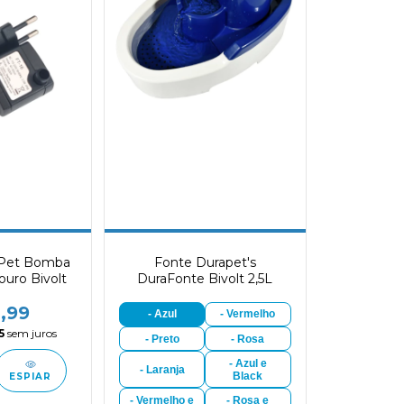
o Pet Bomba
Fonte Durapet's
uro Bivolt
DuraFonte Bivolt 2,5L
,99
- Azul
- Vermelho
5
sem juros
- Preto
- Rosa
- Azul e
- Laranja
Black
ESPIAR
- Vermelho e
- Rosa e