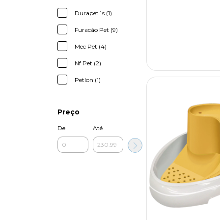
Durapet´s (1)
Furacão Pet (9)
Mec Pet (4)
Nf Pet (2)
Petlon (1)
Preço
De
Até