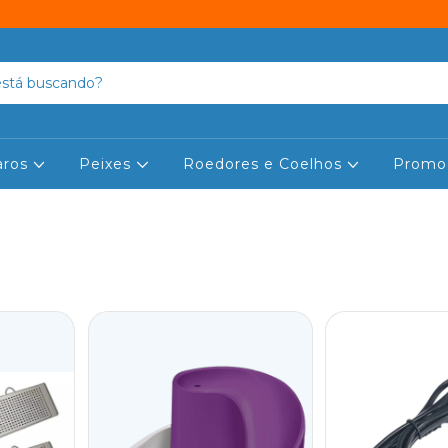
aros
Peixes
Roedores e Coelhos
Promo