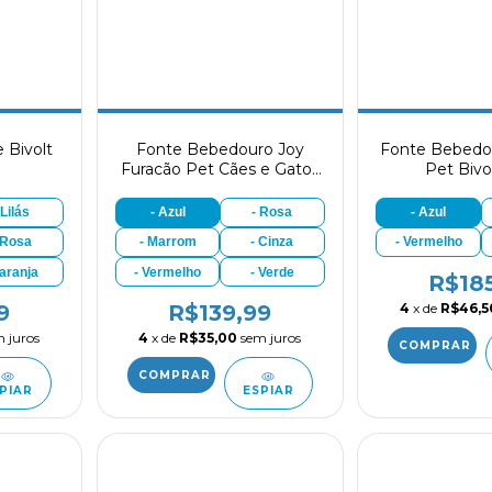
 Bivolt
Fonte Bebedouro Joy
Fonte Bebedo
Furacão Pet Cães e Gatos
Pet Bivol
Bivolt 1,5l
 Lilás
- Azul
- Rosa
- Azul
 Rosa
- Marrom
- Cinza
- Vermelho
Laranja
- Vermelho
- Verde
R$18
4
x de
R$46,5
9
R$139,99
 juros
4
x de
R$35,00
sem juros
PIAR
ESPIAR