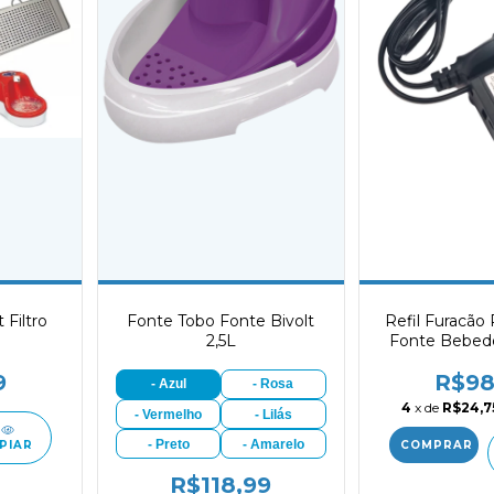
 Filtro
Fonte Tobo Fonte Bivolt
Refil Furacã
2,5L
Fonte Bebedo
9
R$98
- Azul
- Rosa
4
x de
R$24,7
- Vermelho
- Lilás
- Preto
- Amarelo
PIAR
R$118,99