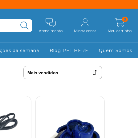
0
Atendimento
Minha conta
Meu carrinho
ções da semana
Blog PET HERE
Quem Somos