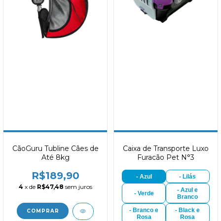
CãoGuru Tubline Cães de
Caixa de Transporte Luxo
Até 8kg
Furacão Pet N°3
R$189,90
- Azul
- Lilás
4
x de
R$47,48
sem juros
- Azul e
- Verde
Branco
- Branco e
- Black e
Rosa
Rosa