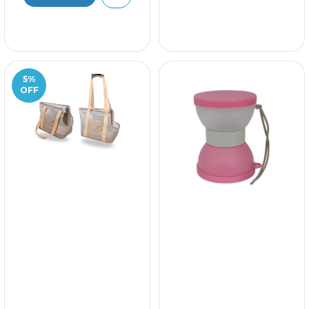
5
%
OFF