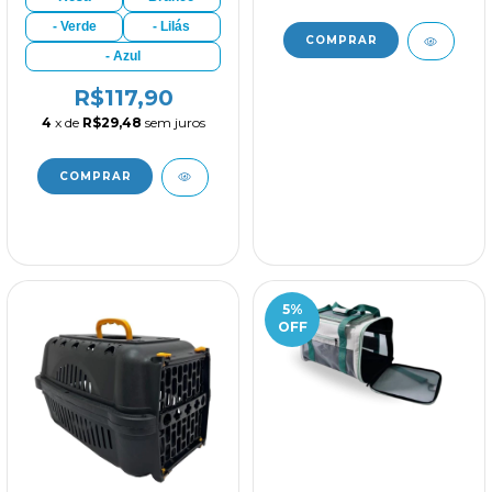
- Verde
- Lilás
- Azul
R$117,90
4
x de
R$29,48
sem juros
5
%
OFF