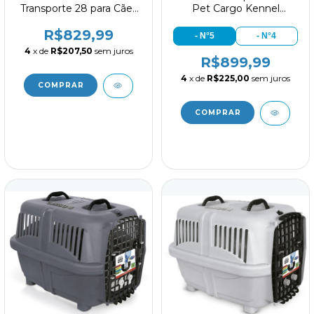
Transporte 28 para Cães
Pet Cargo Kennel
com 11 a 14kg
Vermelho
R$829,99
- N°5
- N°4
4
x de
R$207,50
sem juros
R$899,99
4
x de
R$225,00
sem juros