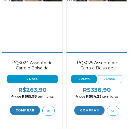
PQ3024 Assento de
PQ3025 Assento de
Carro e Bolsa de
Carro e Bolsa de
Transporte Bom Amigo 2
Transporte Bom Amigo 2
em 1 P
em 1 G
- Rosa
- Preto
- Rosa
R$263,90
R$336,90
4
x de
R$65,98
sem juros
4
x de
R$84,23
sem juros