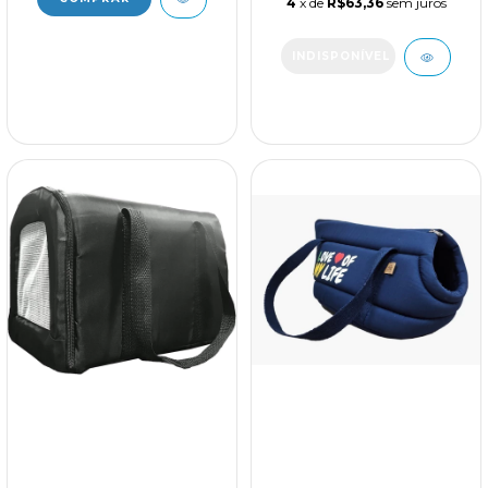
4
x de
R$63,36
sem juros