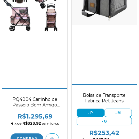
Bolsa de Transporte
PQ4004 Carrinho de
Fabrica Pet Jeans
Passeio Bom Amigo
Double Pink
- P
- M
R$1.295,69
- G
4
x de
R$323,92
sem juros
R$253,42