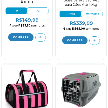
Bolsa Safety São Pet
Banana
para Cães Até 10kg
- M
- G
- Preto
- Vermelho
R$149,99
R$339,99
4
x de
R$37,50
sem juros
4
x de
R$85,00
sem juros