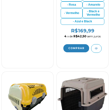
- Rosa
- Amarelo
- Black e
- Vermelho
Vermelho
- Azul e Black
R$169,99
4
x de
R$42,50
sem juros