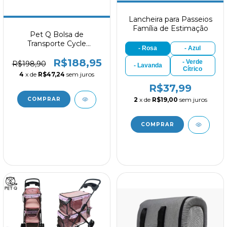
Lancheira para Passeios
Família de Estimação
Pet Q Bolsa de
Transporte Cycle
- Rosa
- Azul
PQ3034
R$188,95
- Verde
R$198,90
- Lavanda
Cítrico
4
x de
R$47,24
sem juros
R$37,99
2
x de
R$19,00
sem juros