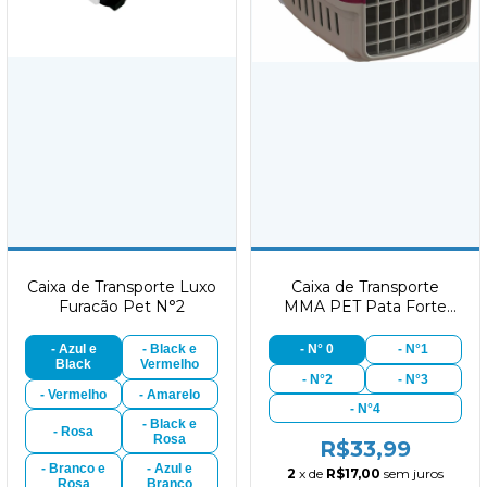
Caixa de Transporte Luxo
Caixa de Transporte
Furacão Pet N°2
MMA PET Pata Forte
Vinho
- Azul e
- Black e
- N° 0
- N°1
Black
Vermelho
- N°2
- N°3
- Vermelho
- Amarelo
- N°4
- Black e
- Rosa
Rosa
R$33,99
- Branco e
- Azul e
2
x de
R$17,00
sem juros
Rosa
Branco