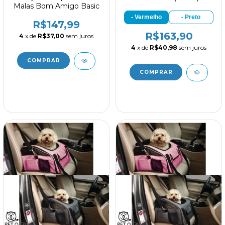
Malas Bom Amigo Basic
- Vermelho
- Preto
R$147,99
R$163,90
4
x de
R$37,00
sem juros
4
x de
R$40,98
sem juros