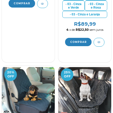
- 03 - Cinza
- 03 - Cinza
e Verde
e Rosa
- 03 - Cinza e Laranja
R$89,99
4
x de
R$22,50
sem juros
20
%
25
%
OFF
OFF