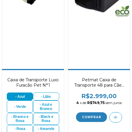
Caixa de Transporte Luxo
Petmat Caixa de
Furacão Pet N°1
Transporte 48 para Cães
com 41 a 56,7kg
R$2.999,00
- Azul
- Lilás
4
x de
R$749,75
sem juros
- Azul e
- Verde
Branco
- Branco e
- Black e
Rosa
Rosa
- Rosa
- Amarelo