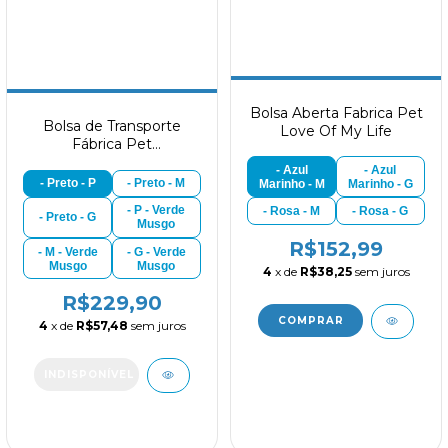
Bolsa Aberta Fabrica Pet
Bolsa de Transporte
Love Of My Life
Fábrica Pet
Impermeável
- Azul
- Azul
- Preto - P
- Preto - M
Marinho - M
Marinho - G
- P - Verde
- Rosa - M
- Rosa - G
- Preto - G
Musgo
R$152,99
- M - Verde
- G - Verde
Musgo
Musgo
4
x de
R$38,25
sem juros
R$229,90
4
x de
R$57,48
sem juros