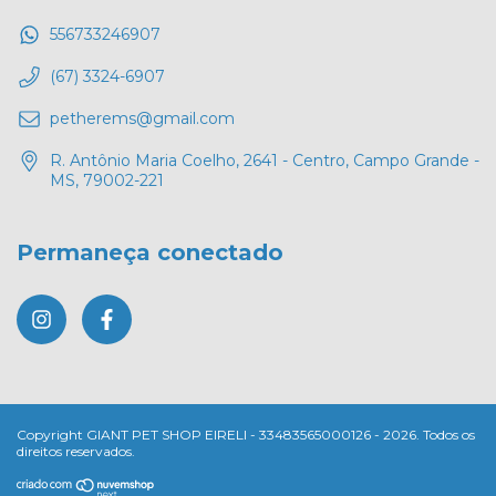
556733246907
(67) 3324-6907
petherems@gmail.com
R. Antônio Maria Coelho, 2641 - Centro, Campo Grande -
MS, 79002-221
Permaneça conectado
Copyright GIANT PET SHOP EIRELI - 33483565000126 - 2026. Todos os
direitos reservados.