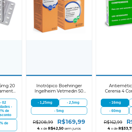
,6mg 20
Inotrópico Boehringer
Antiemétic
tamento
Ingelheim Vetmedin 50
Cerenia 4 C
ra Cães
Comprimidos
- 02
- 1,25mg
- 2,5mg
- 16mg
dades -
- 5mg
- 60mg
2% de
sconto
R$169,99
R
R$208,99
R$162,99
5% de
4
x de
R$42,50
sem juros
4
x de
R$33,7