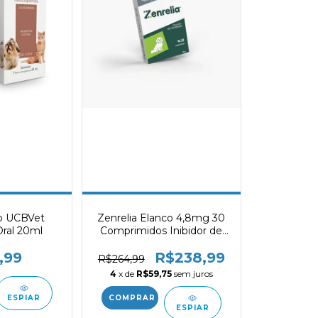
o UCBVet
Zenrelia Elanco 4,8mg 30
Oral 20ml
Comprimidos Inibidor de
JAK para Coceira em Cães
,99
R$238,99
R$264,99
4
x de
R$59,75
sem juros
ESPIAR
ESPIAR