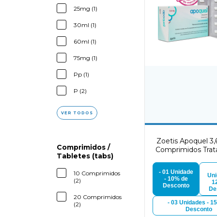
25mg (1)
30ml (1)
60ml (1)
75mg (1)
Pp (1)
P (2)
VER TODOS
Zoetis Apoquel 3
Comprimidos /
Comprimidos Tra
Tabletes (tabs)
Dermatológico pa
- 01 Unidade
10 Comprimidos
Uni
- 10% de
(2)
1
Desconto
De
20 Comprimidos
- 03 Unidades - 1
(2)
Desconto