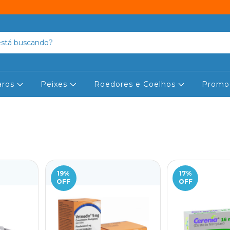
aros
Peixes
Roedores e Coelhos
Promo
19
%
17
%
OFF
OFF