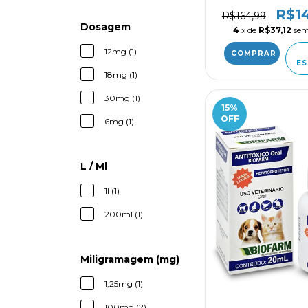
R$1
R$164,99
Dosagem
4
x de
R$37,12
sem
12mg (1)
ES
18mg (1)
30mg (1)
15
%
OFF
6mg (1)
L / Ml
1l (1)
200ml (1)
Miligramagem (mg)
1,25mg (1)
100mg (2)