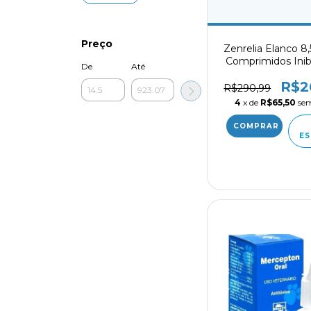
Preço
Zenrelia Elanco 8
Comprimidos Inib
De
Até
JAK para Coceira
R$2
R$290,99
4
x de
R$65,50
sem
ES