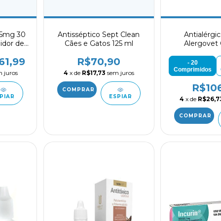
,5mg 30
Antisséptico Sept Clean
Antialérgic
idor de
Cães e Gatos 125 ml
Alergovet
 em Cães
61,99
R$70,90
- 20
Comprimidos
 juros
4
x de
R$17,73
sem juros
R$10
PIAR
ESPIAR
4
x de
R$26,7