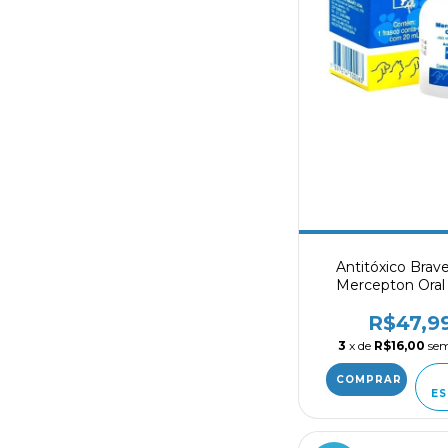
Antitóxico Brav
Mercepton Oral
R$47,9
3
x de
R$16,00
sem
ES