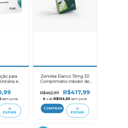
ução para
Zenrelia Elanco 15mg 30
 Urinária em
Comprimidos Inibidor de
omprimidos
JAK para Coceira em Cães
0,99
R$417,99
R$462,99
5
sem juros
4
x de
R$104,50
sem juros
ESPIAR
ESPIAR