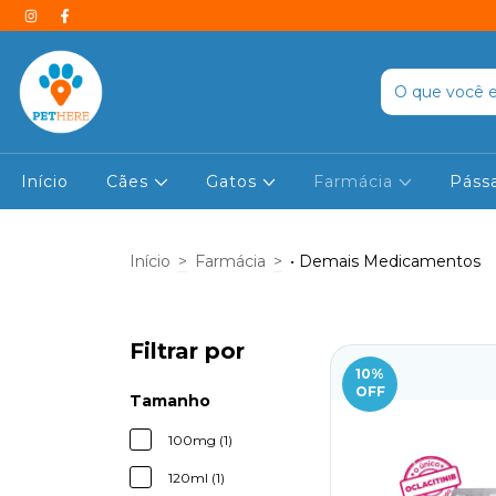
Início
Cães
Gatos
Farmácia
Páss
Início
>
Farmácia
>
• Demais Medicamentos
Filtrar por
10
%
OFF
Tamanho
100mg (1)
120ml (1)