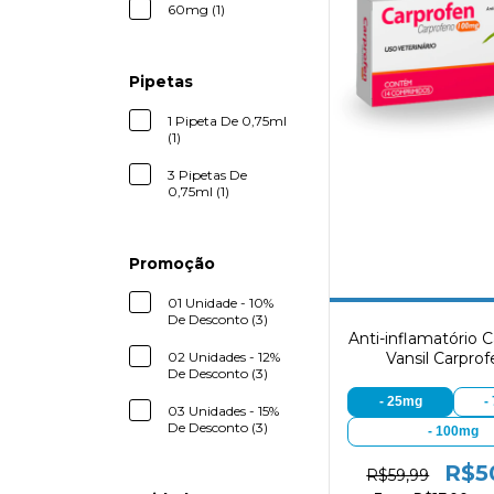
60mg (1)
Pipetas
1 Pipeta De 0,75ml
(1)
3 Pipetas De
0,75ml (1)
Promoção
01 Unidade - 10%
De Desconto (3)
Anti-inflamatório 
02 Unidades - 12%
Vansil Carpro
De Desconto (3)
- 25mg
-
03 Unidades - 15%
De Desconto (3)
- 100mg
R$5
R$59,99