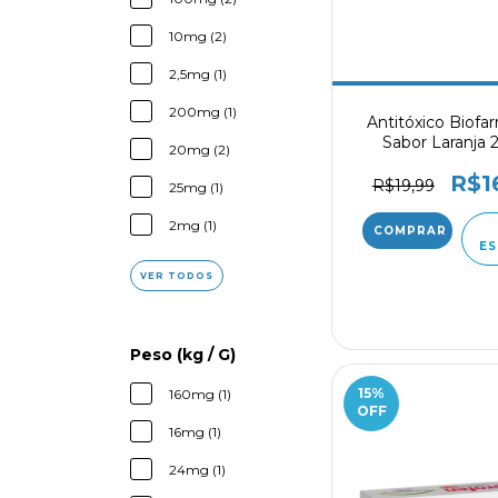
10mg (2)
2,5mg (1)
200mg (1)
Antitóxico Biofa
Sabor Laranja 
20mg (2)
Hepatoprotetor Vet
R$1
R$19,99
25mg (1)
2mg (1)
ES
VER TODOS
Peso (kg / G)
15
%
160mg (1)
OFF
16mg (1)
24mg (1)