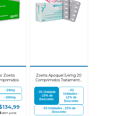
o Zoetis
Zoetis Apoquel 5,4mg 20
omprimidos
Comprimidos Tratamento
Dermatológico para Cães
- 24mg
- 02
- 01 Unidade
Unidades -
- 10% de
- 160mg
12% de
Desconto
Desconto
$134,99
- 03 Unidades - 15% de
Desconto
5
sem juros