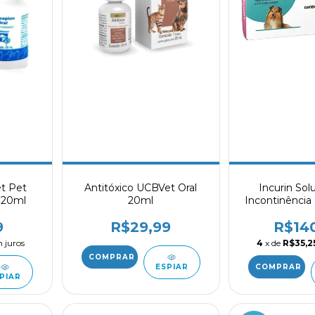
et Pet
Antitóxico UCBVet Oral
Incurin Sol
 20ml
20ml
Incontinência
Cadelas 30 C
9
R$29,99
R$14
 juros
4
x de
R$35,2
ESPIAR
PIAR