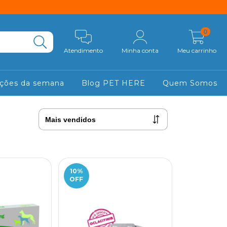
0
Atendimento
Minha conta
Meu carrinho
ções da semana
Blog PET HERE
Quem Somos
10
%
OFF