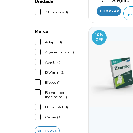
Unidade
3
x de
R$17,00
sem
7 Unidades (1)
ES
Marca
10
%
OFF
Adaptil (1)
Agener União (3)
Avert (4)
Biofarm (2)
Biovet (1)
Boehringer
Ingelheim (1)
Bravet Pet (1)
Cepav (3)
VER TODOS