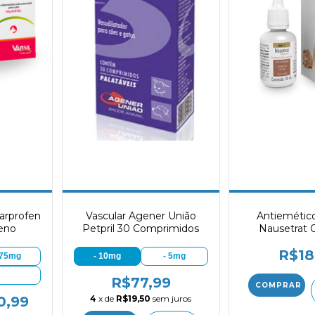
Carprofen
Vascular Agener União
Antiemétic
feno
Petpril 30 Comprimidos
Nausetrat 
R$18
 75mg
- 10mg
- 5mg
R$77,99
4
x de
R$19,50
sem juros
0,99