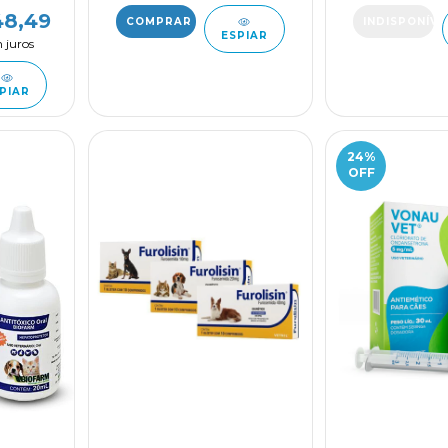
48,49
ESPIAR
 juros
PIAR
24
%
OFF