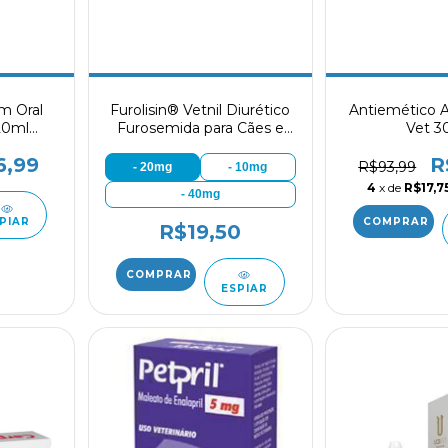
rm Oral
Furolisin® Vetnil Diurético
Antiemético 
20ml
Furosemida para Cães e
Vet 3
erinário
Gatos 10 Comprimidos
6,99
R
R$93,99
- 20mg
- 10mg
4
x de
R$17,7
- 40mg
PIAR
R$19,50
ESPIAR