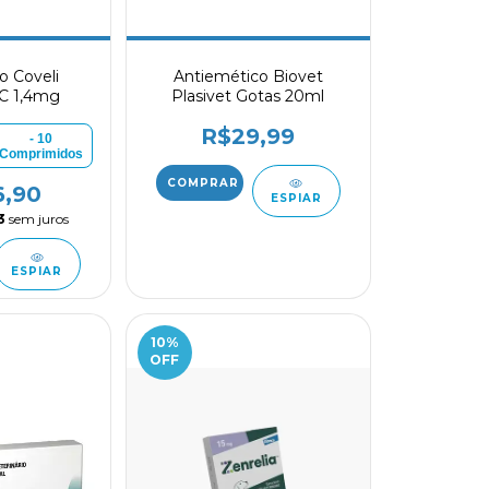
o Coveli
Antiemético Biovet
 C 1,4mg
Plasivet Gotas 20ml
R$29,99
- 10
Comprimidos
6,90
ESPIAR
3
sem juros
ESPIAR
10
%
OFF