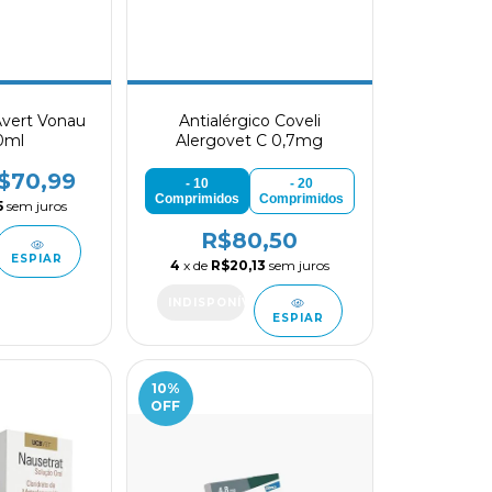
Avert Vonau
Antialérgico Coveli
0ml
Alergovet C 0,7mg
$70,99
- 10
- 20
Comprimidos
Comprimidos
5
sem juros
R$80,50
ESPIAR
4
x de
R$20,13
sem juros
ESPIAR
10
%
OFF