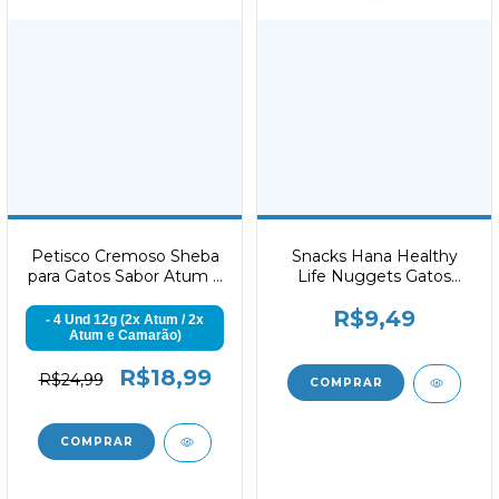
Petisco Cremoso Sheba
Snacks Hana Healthy
para Gatos Sabor Atum e
Life Nuggets Gatos
Camarão
Hairball Control 60g
R$9,49
- 4 Und 12g (2x Atum / 2x
Atum e Camarão)
R$18,99
R$24,99