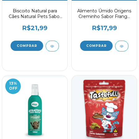
Biscoito Natural para
Alimento Úmido Origens
Cães Natural Pets Sabor
Creminho Sabor Frango
Sardinha 60g
para Gatos 60g
R$21,99
R$17,99
13
%
OFF