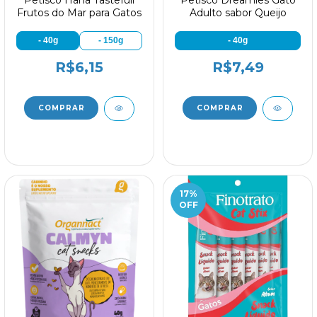
Petisco Hana Tastefull
Petisco Dreamies Gato
Frutos do Mar para Gatos
Adulto sabor Queijo
- 40g
- 150g
- 40g
R$6,15
R$7,49
17
%
OFF