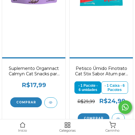
Suplemento Organnact
Petisco Úmido Finotrato
Calmyn Cat Snacks para
Cat Stix Sabor Atum para
Gatos 40 g
Gatos 15g
R$17,99
- 1 Pacote -
- 1 Caixa - 6
6 unidades
Pacotes
R$24,99
R$29,99
Ao navegar por este site
você aceita o uso de cookies
para
ENTENDI
agilizar a sua experiência de compra.
Início
Categorias
Carrinho