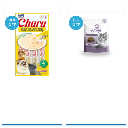
10
%
8
%
OFF
OFF