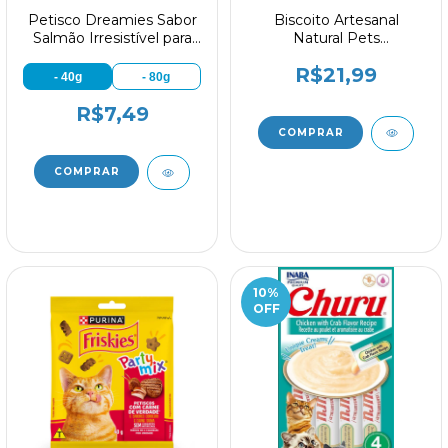
Petisco Dreamies Sabor
Biscoito Artesanal
Salmão Irresistível para
Natural Pets
Gatos Adultos
Hipoalergênico 60g
R$21,99
- 40g
- 80g
R$7,49
10
%
OFF