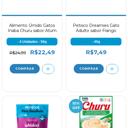
Alimento Úmido Gatos
Petisco Dreamies Gato
Inaba Churu sabor Atum
Adulto sabor Frango
- 4 Unidades - 56g
- 40g
R$22,49
R$7,49
R$24,99
10
%
OFF