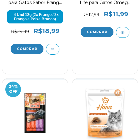
para Gatos Sabor Frango
Life para Gatos Ômega
e Peixe Branco
Complex 60g
R$11,99
R$12,99
- 4 Und 12g (2x Frango / 2x
Frango e Peixe Branco)
R$18,99
R$24,99
24
%
OFF