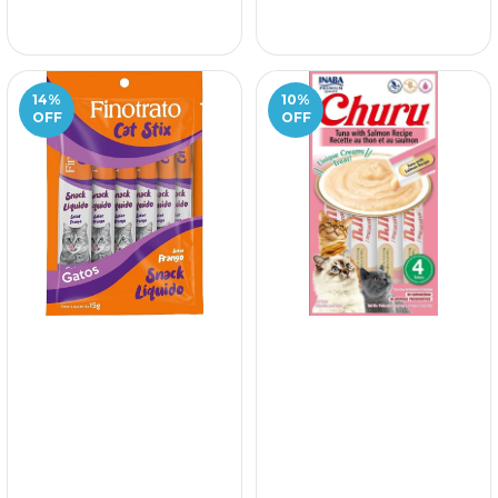
14
%
10
%
OFF
OFF