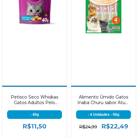
Petisco Seco Whiskas
Alimento Úmido Gatos
Gatos Adultos Pelo
Inaba Churu sabor Atum
Saudável
com Frango
- 40g
- 4 Unidades - 56g
R$11,50
R$22,49
R$24,99