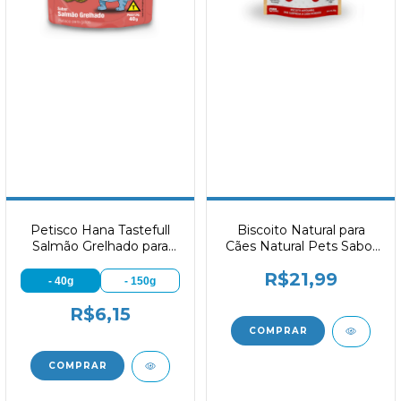
Petisco Hana Tastefull
Biscoito Natural para
Salmão Grelhado para
Cães Natural Pets Sabor
Gatos
Multi Sabores 60g
R$21,99
- 40g
- 150g
R$6,15