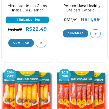
Alimento Úmido Gatos
Petisco Hana Healthy
Inaba Churu sabor
Life para Gatos pH
Frango com Queijo
Balance 60g
R$11,99
R$12,99
- 4 Unidades - 56g
R$22,49
R$24,99
20
%
20
%
OFF
OFF