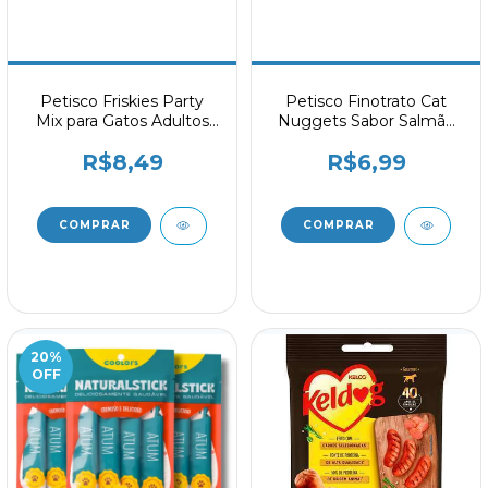
Petisco Friskies Party
Petisco Finotrato Cat
Mix para Gatos Adultos
Nuggets Sabor Salmão
Sabor Frango, Fígado e
para Gatos Adultos 40g
R$8,49
R$6,99
Peru 40g
20
%
OFF