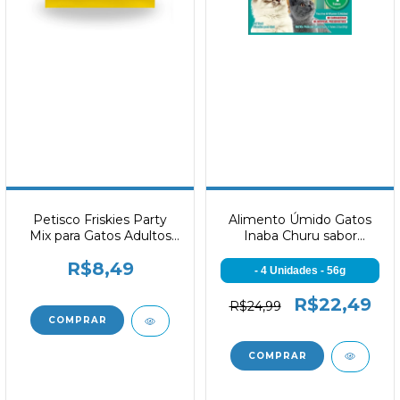
Petisco Friskies Party
Alimento Úmido Gatos
Mix para Gatos Adultos
Inaba Churu sabor
Sabor Carne Bovina,
Frango com Aroma de
R$8,49
Cordeiro e Carne Suína
Caranguejo
- 4 Unidades - 56g
40g
R$22,49
R$24,99