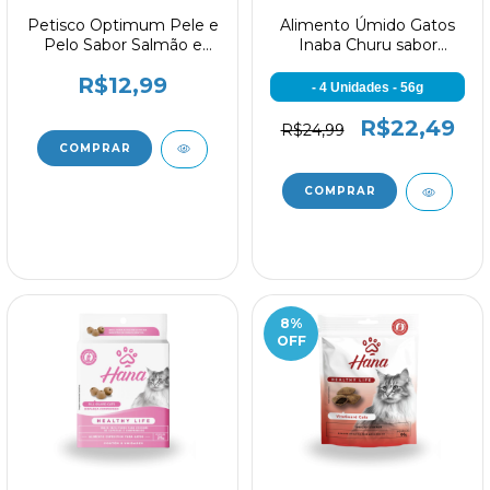
Petisco Optimum Pele e
Alimento Úmido Gatos
Pelo Sabor Salmão e
Inaba Churu sabor
Vegetais para Gatos
Frango com Aroma de
R$12,99
Adultos 80g
Camarão
- 4 Unidades - 56g
R$22,49
R$24,99
8
%
OFF