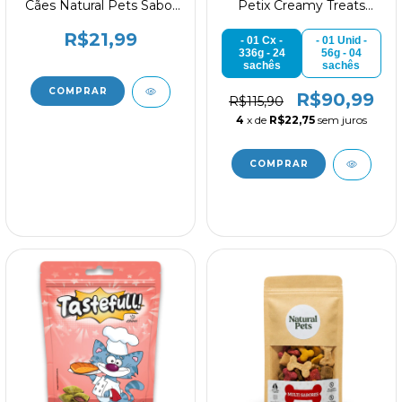
Cães Natural Pets Sabor
Petix Creamy Treats
Marombinha 60g
Sabor Salmão para Gatos
R$21,99
- 01 Cx -
- 01 Unid -
336g - 24
56g - 04
sachês
sachês
R$90,99
R$115,90
4
x de
R$22,75
sem juros