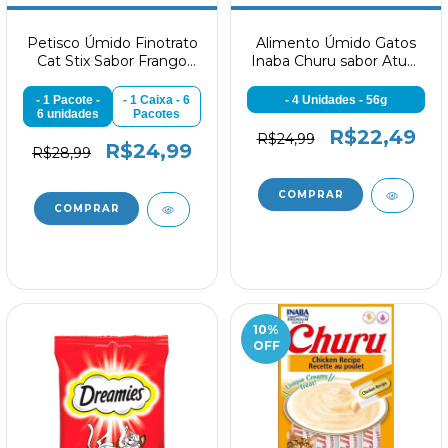
Petisco Úmido Finotrato
Alimento Úmido Gatos
Cat Stix Sabor Frango
Inaba Churu sabor Atum
para Gatos 15g
com Salmão
- 1 Pacote -
- 1 Caixa - 6
- 4 Unidades - 56g
6 unidades
Pacotes
R$22,49
R$24,99
R$24,99
R$28,99
10
%
OFF