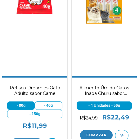
Petisco Dreamies Gato
Alimento Úmido Gatos
Adulto sabor Carne
Inaba Churu sabor
Frango
- 80g
- 40g
- 4 Unidades - 56g
- 150g
R$22,49
R$24,99
R$11,99