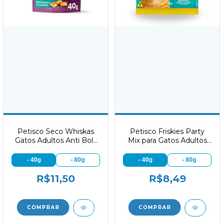
Petisco Seco Whiskas
Petisco Friskies Party
Gatos Adultos Anti Bola
Mix para Gatos Adultos
de Pelo
Sabor Salmão, Camarão
e Atum
- 40g
- 80g
- 40g
- 80g
R$11,50
R$8,49