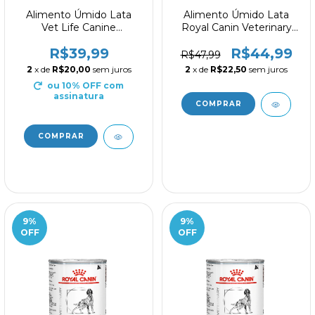
Alimento Úmido Lata
Alimento Úmido Lata
Vet Life Canine
Royal Canin Veterinary
Gastrointestinal 300g
Hypoallergenic 400g
R$39,99
R$44,99
R$47,99
2
x de
R$20,00
sem juros
2
x de
R$22,50
sem juros
ou 10% OFF
com
assinatura
9
%
9
%
OFF
OFF