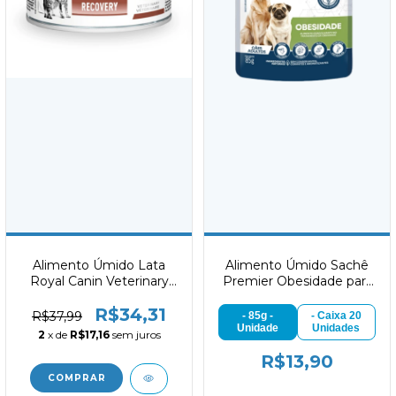
Alimento Úmido Lata
Alimento Úmido Sachê
Royal Canin Veterinary
Premier Obesidade para
Recovery 195g
Cães 85g
R$34,31
R$37,99
- 85g -
- Caixa 20
Unidade
Unidades
2
x de
R$17,16
sem juros
R$13,90