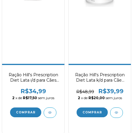
Ração Hill's Prescription
Ração Hill's Prescription
Diet Lata i/d para Cães
Diet Lata k/d para Cães
Cuidado Digestivo 156g
Adultos Cuidado Renal
R$34,99
R$39,99
370g
R$48,99
2
x de
R$17,50
sem juros
2
x de
R$20,00
sem juros