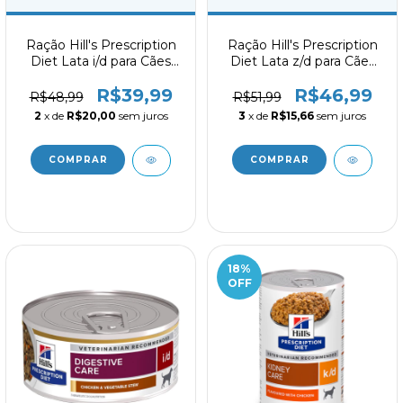
Ração Hill's Prescription
Ração Hill's Prescription
Diet Lata i/d para Cães
Diet Lata z/d para Cães
Cuidado Digestivo 370g
Adultos Alergia
R$39,99
R$46,99
Alimentares e da Pele
R$48,99
R$51,99
370g
2
x de
R$20,00
sem juros
3
x de
R$15,66
sem juros
18
%
OFF