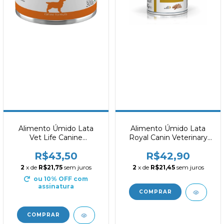
Alimento Úmido Lata
Alimento Úmido Lata
Vet Life Canine
Royal Canin Veterinary
Convalescence 300g
Urinary S/O 410g
R$43,50
R$42,90
2
x de
R$21,75
sem juros
2
x de
R$21,45
sem juros
ou 10% OFF
com
assinatura