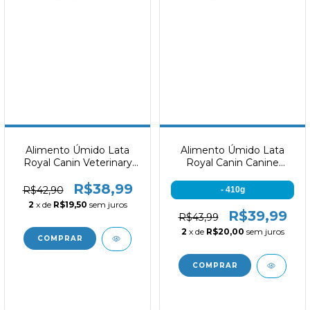
Alimento Úmido Lata
Alimento Úmido Lata
Royal Canin Veterinary
Royal Canin Canine
Satiety 410g
Gastrointestinal Low Fat
R$38,99
410g
R$42,90
- 410g
2
x de
R$19,50
sem juros
R$39,99
R$43,99
2
x de
R$20,00
sem juros