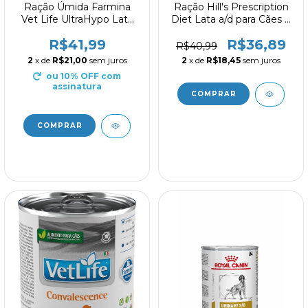
Ração Úmida Farmina
Ração Hill's Prescription
Vet Life UltraHypo Lata
Diet Lata a/d para Cães e
300g para Cães
Gatos em condições
R$41,99
R$36,89
críticas 156g
R$40,99
2
x de
R$21,00
sem juros
2
x de
R$18,45
sem juros
ou 10% OFF
com
assinatura