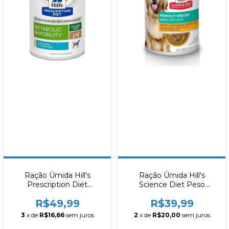
Ração Úmida Hill's
Ração Úmida Hill's
Prescription Diet
Science Diet Peso
Metabolic + Mobility para
Perfeito para Cães
R$49,99
R$39,99
Cães 354g
Adultos Sabor Frango e
Vegetais 354g
3
x de
R$16,66
sem juros
2
x de
R$20,00
sem juros