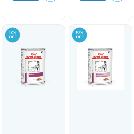
12
%
10
%
OFF
OFF