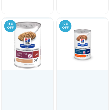
18
%
10
%
OFF
OFF