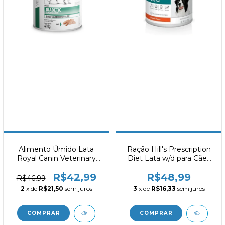
Alimento Úmido Lata
Ração Hill's Prescription
Royal Canin Veterinary
Diet Lata w/d para Cães
Diabetic Glicobalance
Adultos Controle do
R$42,99
R$48,99
Low Carbohydrate 410g
Peso e Glicêmico 370g
R$46,99
2
x de
R$21,50
sem juros
3
x de
R$16,33
sem juros