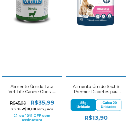
Alimento Úmido Lata
Alimento Úmido Sachê
Vet Life Canine Obesity
Premier Diabetes para
300g
Cães 85g
R$35,99
R$45,90
- 85g -
- Caixa 20
Unidade
Unidades
2
x de
R$18,00
sem juros
ou 10% OFF
com
R$13,90
assinatura