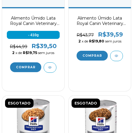
Alimento Úmido Lata
Alimento Úmido Lata
Royal Canin Veterinary
Royal Canin Veterinary
Renal 410g
Cardiac 410g
R$39,59
R$43,77
- 410g
2
x de
R$19,80
sem juros
R$39,50
R$44,99
2
x de
R$19,75
sem juros
ESGOTADO
ESGOTADO