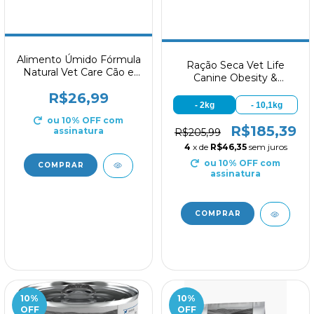
Alimento Úmido Fórmula
Ração Seca Vet Life
Natural Vet Care Cão e
Canine Obesity &
Gato Recuperação 270g
Diabetic Fish
R$26,99
- 2kg
- 10,1kg
ou 10% OFF
com
R$185,39
assinatura
R$205,99
4
x de
R$46,35
sem juros
ou 10% OFF
com
assinatura
10
%
10
%
OFF
OFF