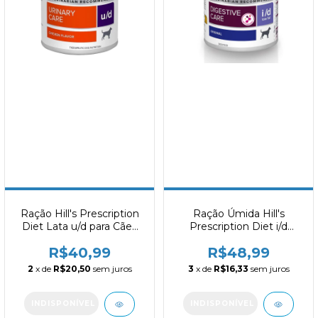
Ração Hill's Prescription
Ração Úmida Hill's
Diet Lata u/d para Cães
Prescription Diet i/d
Adultos Cuidado Urinário
Cuidado Gastrointestinal
R$40,99
R$48,99
370g
com Baixa Caloria para
Cães 370g
2
x de
R$20,50
sem juros
3
x de
R$16,33
sem juros