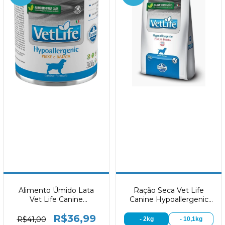
Alimento Úmido Lata
Ração Seca Vet Life
Vet Life Canine
Canine Hypoallergenic
Hypoallergenic 300g
Porl & Potato
R$36,99
R$41,00
- 2kg
- 10,1kg