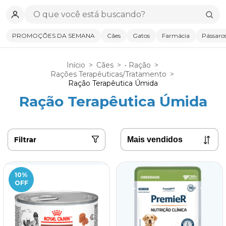
PROMOÇÕES DA SEMANA
Cães
Gatos
Farmácia
Pássaro
Início
>
Cães
>
• Ração
>
Rações Terapêuticas/Tratamento
>
Ração Terapêutica Úmida
Ração Terapêutica Úmida
Filtrar
10
%
OFF