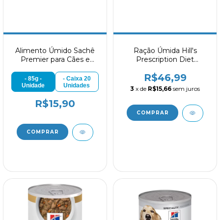
Alimento Úmido Sachê
Ração Úmida Hill's
Premier para Cães e
Prescription Diet
Gatos em Recuperação
Metabolic Obesidade
R$46,99
85g
para Cães 370g
- 85g -
- Caixa 20
Unidade
Unidades
3
x de
R$15,66
sem juros
R$15,90