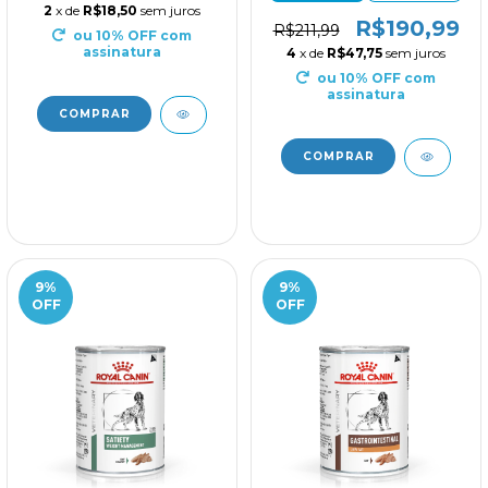
2
x de
R$18,50
sem juros
R$190,99
R$211,99
ou 10% OFF
com
assinatura
4
x de
R$47,75
sem juros
ou 10% OFF
com
assinatura
9
%
9
%
OFF
OFF