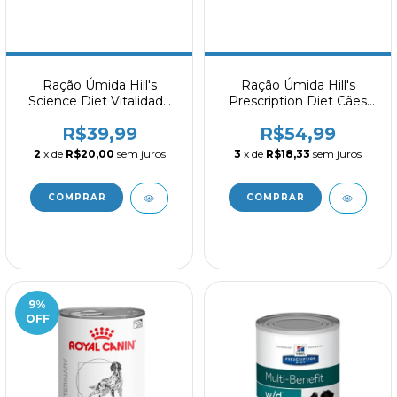
Ração Úmida Hill's
Ração Úmida Hill's
Science Diet Vitalidade
Prescription Diet Cães
Sênior para Cães Idosos
ONC Care Cuidado
R$39,99
R$54,99
Sabor Frango e vegetais
Oncológico 354g
354g
2
x de
R$20,00
sem juros
3
x de
R$18,33
sem juros
9
%
OFF