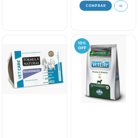
10
%
OFF