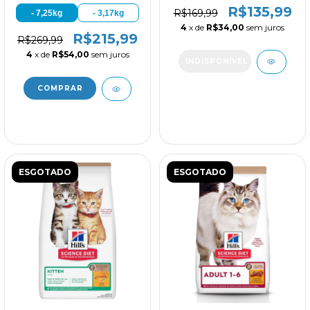
R$135,99
Salmão 1.5kg
R$169,99
- 7,25kg
- 3,17kg
4
x de
R$34,00
sem juros
R$215,99
R$269,99
4
x de
R$54,00
sem juros
ESGOTADO
ESGOTADO