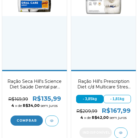
Ração Seca Hill's Science
Ração Hill's Prescription
Diet Saúde Dental para
Diet c/d Multicare Stress
Gatos Adultos Sabor
para Gatos Adultos
R$135,99
Frango 1.5kg
Cuidado Urinário
R$169,99
- 3,85kg
- 1,81kg
4
x de
R$34,00
sem juros
R$167,99
R$209,99
4
x de
R$42,00
sem juros