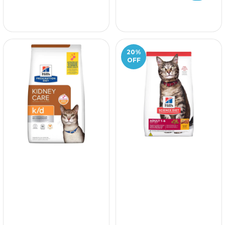
20
%
OFF