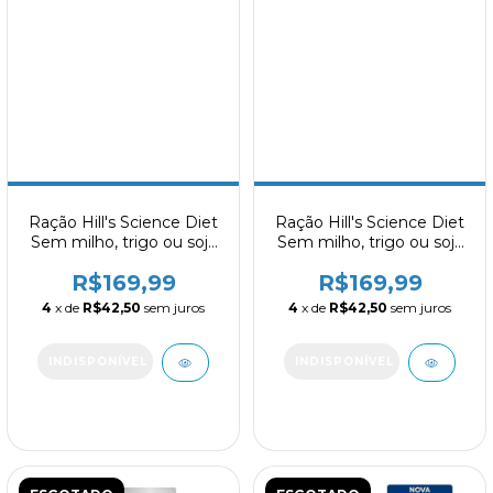
Ração Hill's Science Diet
Ração Hill's Science Diet
Sem milho, trigo ou soja
Sem milho, trigo ou soja
para Gatos Filhotes Sabor
para Gatos Adultos Sabor
R$169,99
R$169,99
Frango 1.59kg
Frango 1.59kg
4
x de
R$42,50
sem juros
4
x de
R$42,50
sem juros