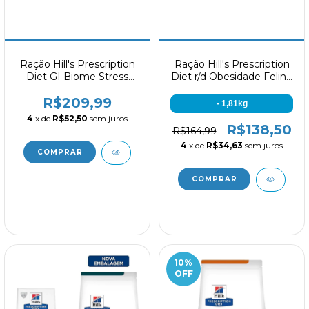
Ração Hill's Prescription
Ração Hill's Prescription
Diet GI Biome Stress
Diet r/d Obesidade Felino
para Gatos Adultos 1,8kg
1,81kg
R$209,99
- 1,81kg
4
x de
R$52,50
sem juros
R$138,50
R$164,99
4
x de
R$34,63
sem juros
10
%
OFF