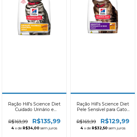
Ração Hill's Science Diet
Ração Hill's Science Diet
Cuidado Urinário e
Pele Sensível para Gatos
Controle de Bolas de
Adultos Sabor Frango
R$135,99
R$129,99
Pelo para Gatos Adultos
1.5kg
R$169,99
R$169,99
Sabor Frango 1.5kg
4
x de
R$34,00
sem juros
4
x de
R$32,50
sem juros