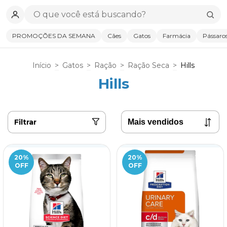
PROMOÇÕES DA SEMANA
Cães
Gatos
Farmácia
Pássaro
Início
>
Gatos
>
Ração
>
Ração Seca
>
Hills
Hills
Filtrar
20
%
20
%
OFF
OFF