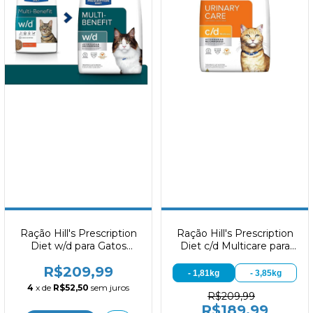
Ração Hill's Prescription
Ração Hill's Prescription
Diet w/d para Gatos
Diet c/d Multicare para
Adultos Controle do
Gatos Adultos Cuidado
R$209,99
Peso e Glicêmico 1,81kg
Urinário
- 1,81kg
- 3,85kg
4
x de
R$52,50
sem juros
R$209,99
R$189,99