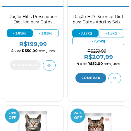
Ração Hill's Prescription
Ração Hill's Science Diet
Diet k/d para Gatos
para Gatos Adultos Sabor
Adultos Cuidado Renal
Frango
- 3,85kg
- 1,81kg
- 3,17kg
- 1,8kg
- 7,25kg
R$199,99
R$259,99
4
x de
R$50,00
sem juros
R$207,99
4
x de
R$52,00
sem juros
20
%
24
%
OFF
OFF