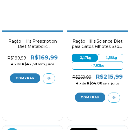
Ração Hill's Prescription
Ração Hill's Science Diet
Diet Metabolic
para Gatos Filhotes Sabor
Obesidade para Gatos
Frango
R$169,99
Adultos 1,8kg
R$199,99
- 3,17kg
- 1,58kg
4
x de
R$42,50
sem juros
- 7,03kg
R$215,99
R$269,99
4
x de
R$54,00
sem juros