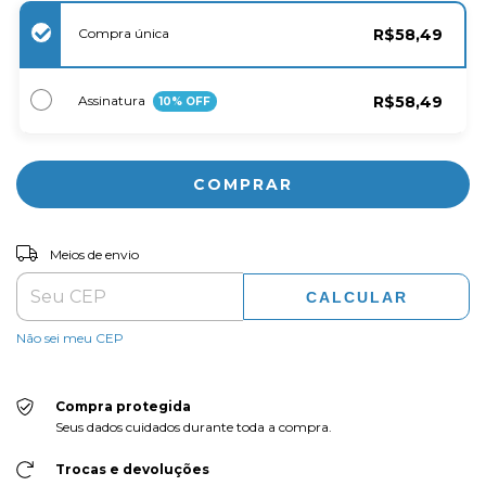
Compra única
R$58,49
Assinatura
R$58,49
10
% OFF
ALTERAR CEP
Entregas para o CEP:
Meios de envio
CALCULAR
Não sei meu CEP
Compra protegida
Seus dados cuidados durante toda a compra.
Trocas e devoluções