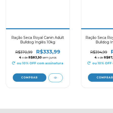
Ração Seca Royal Canin Adult
Ração Seca Roy
Bulldog Inglês 10kg
Bulldog I
R$333,99
R$370,99
R$394,99
4
x de
R$83,50
sem juros
4
x de
R$87
ou 10% OFF
com assinatura
ou 10% OFF