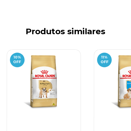
Produtos similares
10
%
11
%
OFF
OFF