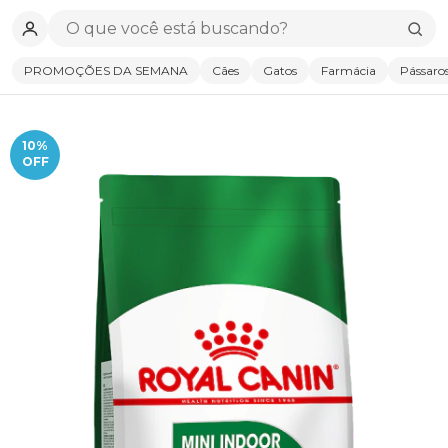
PROMOÇÕES DA SEMANA
Cães
Gatos
Farmácia
Pássaro
10
%
OFF