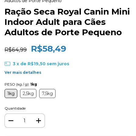
Adultos de Porte Pequeno
Ração Seca Royal Canin Mini
Indoor Adult para Cães
Adultos de Porte Pequeno
R$58,49
R$64,99
3
x de
R$19,50
sem juros
Ver mais detalhes
PESO (kg / g):
1kg
1kg
2,5kg
7,5kg
Quantidade