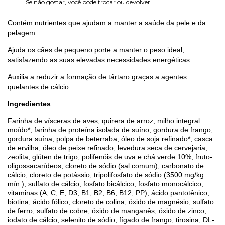
Se não gostar, você pode trocar ou devolver.
Contém nutrientes que ajudam a manter a saúde da pele e da
pelagem
Ajuda os cães de pequeno porte a manter o peso ideal,
satisfazendo as suas elevadas necessidades energéticas.
Auxilia a reduzir a formação de tártaro graças a agentes
quelantes de cálcio.
Ingredientes
Farinha de vísceras de aves, quirera de arroz, milho integral
moído*, farinha de proteína isolada de suíno, gordura de frango,
gordura suína, polpa de beterraba, óleo de soja refinado*, casca
de ervilha, óleo de peixe refinado, levedura seca de cervejaria,
zeolita, glúten de trigo, polifenóis de uva e chá verde 10%, fruto-
oligossacarídeos, cloreto de sódio (sal comum), carbonato de
cálcio, cloreto de potássio, tripolifosfato de sódio (3500 mg/kg
mín.), sulfato de cálcio, fosfato bicálcico, fosfato monocálcico,
vitaminas (A, C, E, D3, B1, B2, B6, B12, PP), ácido pantotênico,
biotina, ácido fólico, cloreto de colina, óxido de magnésio, sulfato
de ferro, sulfato de cobre, óxido de manganês, óxido de zinco,
iodato de cálcio, selenito de sódio, fígado de frango, tirosina, DL-