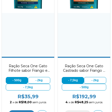
Ração Seca One Gato
Ração Seca One Gato
Filhote sabor Frango e
Castrado sabor Frango e
Carne
Salmão
- 500g
- 2kg
- 7,5kg
- 2kg
- 7,5kg
- 500g
R$35,99
R$192,99
2
x de
R$18,00
sem juros
4
x de
R$48,25
sem juros