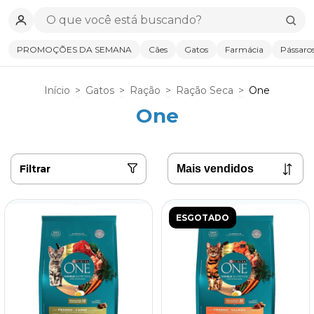
PROMOÇÕES DA SEMANA
Cães
Gatos
Farmácia
Pássaro
Início
>
Gatos
>
Ração
>
Ração Seca
>
One
One
Filtrar
ESGOTADO