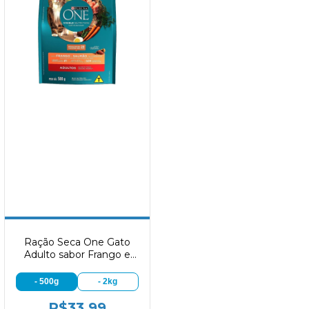
Ração Seca One Gato
Adulto sabor Frango e
Salmão
- 500g
- 2kg
R$33,99