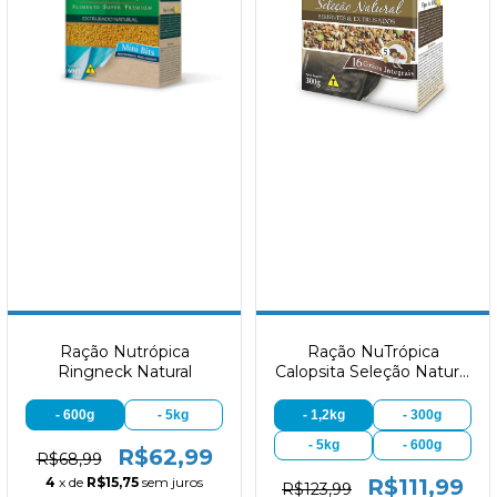
Ração Nutrópica
Ração NuTrópica
Ringneck Natural
Calopsita Seleção Natural
Sementes e Extrusados
- 600g
- 5kg
- 1,2kg
- 300g
- 5kg
- 600g
R$62,99
R$68,99
4
x de
R$15,75
sem juros
R$111,99
R$123,99