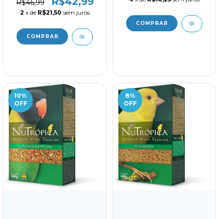
R$42,99
R$46,99
2
x de
R$21,50
sem juros
10
%
8
%
OFF
OFF