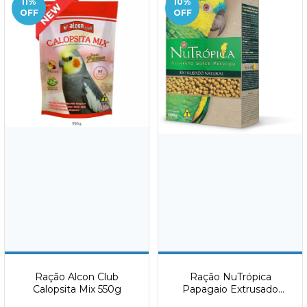
11
%
10
%
OFF
OFF
Ração Alcon Club
Ração NuTrópica
Calopsita Mix 550g
Papagaio Extrusado
Natural