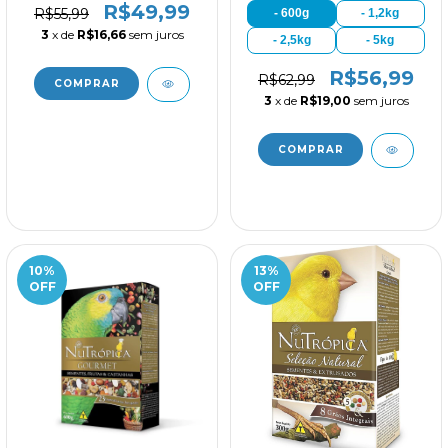
R$49,99
R$55,99
- 600g
- 1,2kg
3
x de
R$16,66
sem juros
- 2,5kg
- 5kg
R$56,99
R$62,99
3
x de
R$19,00
sem juros
10
%
13
%
OFF
OFF