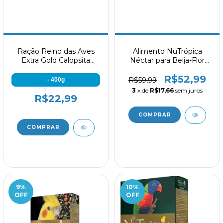
Ração Reino das Aves
Alimento NuTrópica
Extra Gold Calopsita
Néctar para Beija-Flor
Frutas
500g
R$52,99
R$59,99
- 400g
3
x de
R$17,66
sem juros
R$22,99
9
%
10
%
OFF
OFF