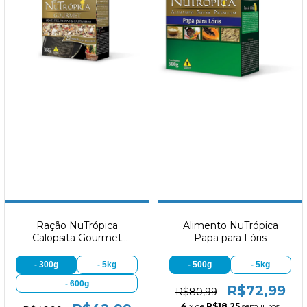
Ração NuTrópica
Alimento NuTrópica
Calopsita Gourmet
Papa para Lóris
Sementes, Frutas e
Castanhas
- 300g
- 5kg
- 500g
- 5kg
- 600g
R$72,99
R$80,99
4
x de
R$18,25
sem juros