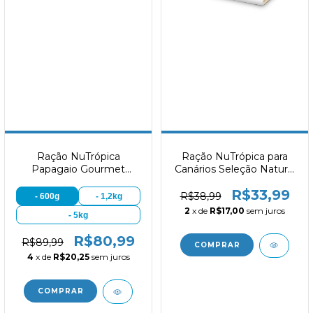
Ração NuTrópica
Ração NuTrópica para
Papagaio Gourmet
Canários Seleção Natural
Sementes, Frutas e
Sementes e Extrusados
R$33,99
Castanhas
300g
R$38,99
- 600g
- 1,2kg
2
x de
R$17,00
sem juros
- 5kg
R$80,99
R$89,99
4
x de
R$20,25
sem juros