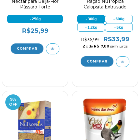
Néctar para Beija-Flor
Ração NuTrópica
Pássaro Forte
Calopsita Extrusado
Natural
- 250g
- 300g
- 600g
- 1,2kg
- 5kg
R$25,99
R$33,99
R$36,99
2
x de
R$17,00
sem juros
9
%
OFF