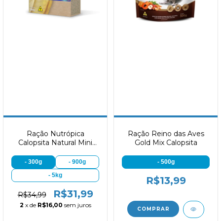
Ração Nutrópica
Ração Reino das Aves
Calopsita Natural Mini
Gold Mix Calopsita
Bits
- 300g
- 900g
- 500g
- 5kg
R$13,99
R$31,99
R$34,99
2
x de
R$16,00
sem juros