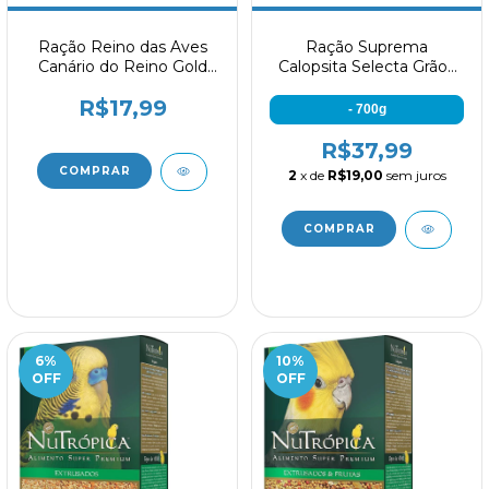
Ração Reino das Aves
Ração Suprema
Canário do Reino Gold
Calopsita Selecta Grãos
Mix 500g
Reino das Aves
R$17,99
- 700g
R$37,99
2
x de
R$19,00
sem juros
6
%
10
%
OFF
OFF