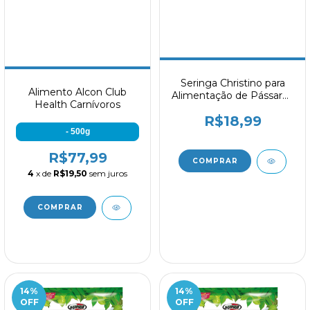
Seringa Christino para
Alimento Alcon Club
Alimentação de Pássaros
Health Carnívoros
10ml
R$18,99
- 500g
R$77,99
4
x de
R$19,50
sem juros
14
%
14
%
OFF
OFF