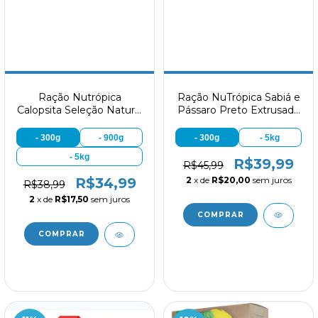
Ração Nutrópica
Ração NuTrópica Sabiá e
Calopsita Seleção Natural
Pássaro Preto Extrusado
Mini Bits
com Frutas
- 300g
- 900g
- 300g
- 5kg
- 5kg
R$39,99
R$45,99
2
x de
R$20,00
sem juros
R$34,99
R$38,99
2
x de
R$17,50
sem juros