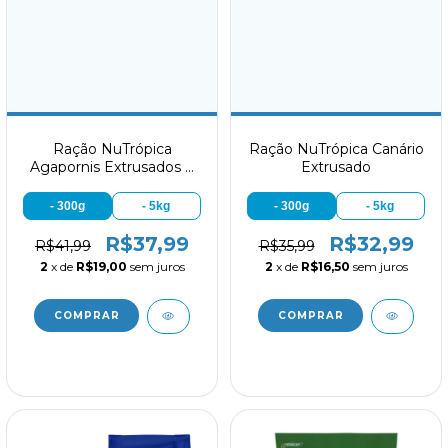
Ração NuTrópica
Ração NuTrópica Canário
Agapornis Extrusados e
Extrusado
Frutas
- 300g
- 5kg
- 300g
- 5kg
R$37,99
R$32,99
R$41,99
R$35,99
2
x de
R$19,00
sem juros
2
x de
R$16,50
sem juros