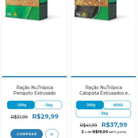
Ração NuTrópica
Ração NuTrópica
Periquito Extrusado
Calopsita Extrusados e
Frutas
- 300g
- 5kg
- 300g
- 600G
- 5kg
R$29,99
R$31,99
R$37,99
R$41,99
2
x de
R$19,00
sem juros