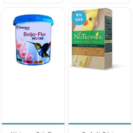
8
%
OFF