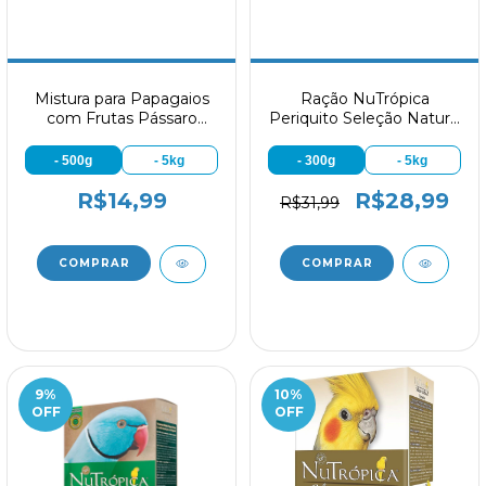
Mistura para Papagaios
Ração NuTrópica
com Frutas Pássaro
Periquito Seleção Natural
Forte
Sementes e Extrusados
- 500g
- 5kg
- 300g
- 5kg
R$14,99
R$28,99
R$31,99
9
%
10
%
OFF
OFF