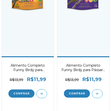
Alimento Completo
Alimento Completo
Funny Birdy para
Funny Birdy para Pássaro
Calopsita e Agapornis
Preto, Sabiá e Trinca-
R$11,99
R$11,99
350g
ferro 350g
R$13,99
R$13,99