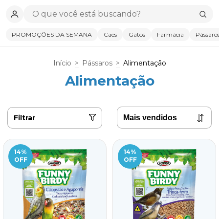
PROMOÇÕES DA SEMANA
Cães
Gatos
Farmácia
Pássaro
Início
>
Pássaros
>
Alimentação
Alimentação
Filtrar
14
%
14
%
OFF
OFF