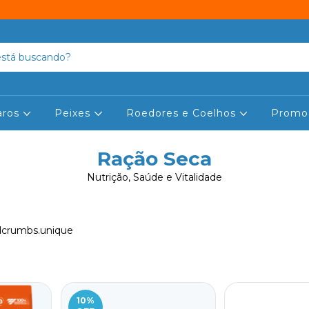
aros
Peixes
Roedores e Coelhos
Promo
Ração Seca
Nutrição, Saúde e Vitalidade
dcrumbs.unique
10
%