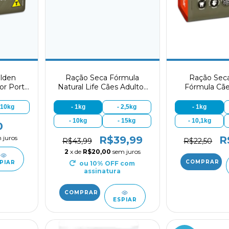
lden
Ração Seca Fórmula
Ração Sec
or Porte
Natural Life Cães Adultos
Fórmula Cãe
arne e
Porte Mini e Pequeno
Porte Pequ
Frango e
 10kg
- 1kg
- 2,5kg
- 1kg
- 10kg
- 15kg
- 10,1kg
0
 juros
R$39,99
R
R$43,99
R$22,50
2
x de
R$20,00
sem juros
PIAR
ou 10% OFF
com
assinatura
ESPIAR