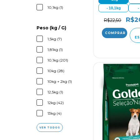
10,1kg (1)
- 10,1kg
-
R$2
R$22,50
Peso (kg / G)
ES
1,5kg (7)
1,81kg (1)
10,1kg (201)
10kg (28)
10kg + 2kg (1)
12,5kg (1)
12kg (42)
13kg (4)
VER TODOS