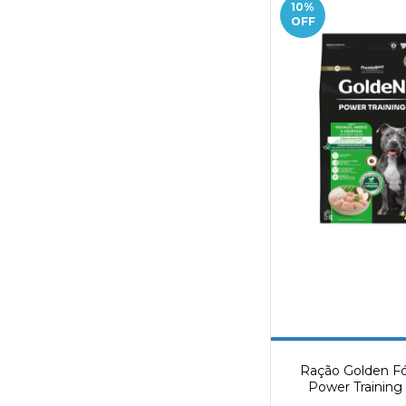
10
%
OFF
Ração Golden F
Power Training
Adultos Sabor Fr