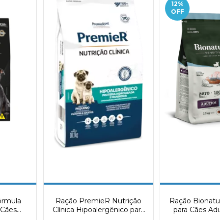
12
%
OFF
órmula
Ração PremieR Nutrição
Ração Bionatur
 Cães
Clínica Hipoalergênico para
para Cães Ad
ango e
Cães Adultos & Filhotes de
Pequenas Sa