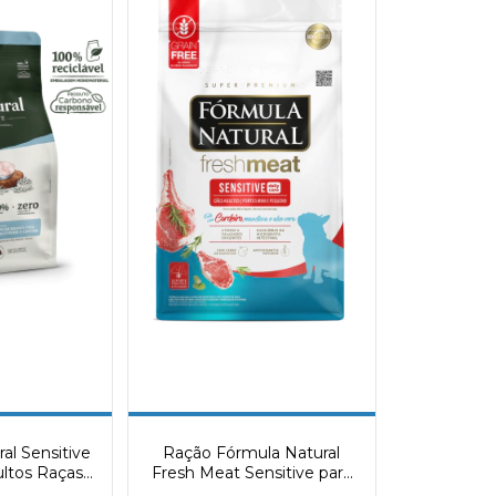
al Sensitive
Ração Fórmula Natural
ultos Raças
Fresh Meat Sensitive para
bor Peixe
Cães Adultos de Porte Mini