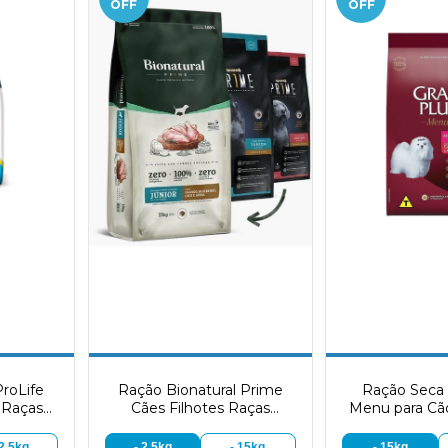
OFF
OFF
roLife
Ração Bionatural Prime
Ração Seca 
 Raças
Cães Filhotes Raças
Menu para Cã
Frango
Médias e Grandes
Porte Pequ
Carne e
 2,5kg
- 2,5kg
- 15kg
- 15kg