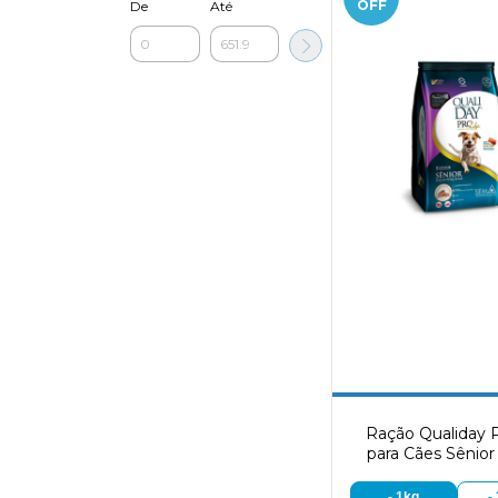
OFF
De
Até
Ração Qualiday P
para Cães Sênior
Pequenas Sabor 
- 1kg
-