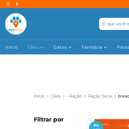
Início
Cães
Gatos
Farmácia
Páss
Início
>
Cães
>
• Ração
>
Ração Seca
>
brea
Filtrar por
9
%