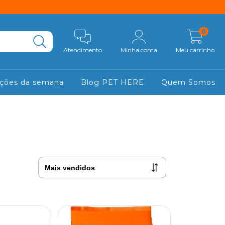
0
Atendimento
Minha conta
Meu carrinho
ções da semana
Blog PET HERE
Quem Somos