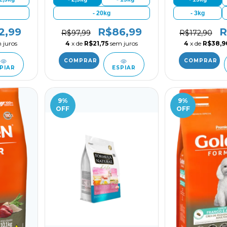
- 20kg
- 3kg
2,99
R$86,99
R
R$97,99
R$172,90
 juros
4
x de
R$21,75
sem juros
4
x de
R$38,9
PIAR
ESPIAR
9
%
9
%
OFF
OFF