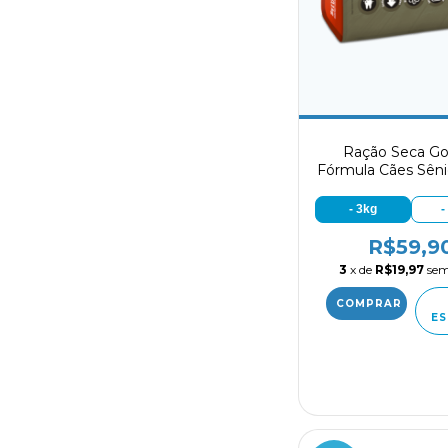
Ração Seca Go
Fórmula Cães Sêni
Pequeno sabor C
Arroz
- 3kg
-
R$59,9
3
x de
R$19,97
sem
ES