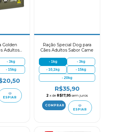
a Golden
Ração Special Dog para
s Adultos
Cães Adultos Sabor Carne
eno sabor
 Arroz
- 3kg
- 1kg
- 3kg
- 15kg
- 10,1kg
- 15kg
- 20kg
$20,50
R$35,90
2
x de
R$17,95
sem juros
ESPIAR
ESPIAR