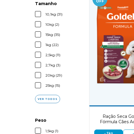
OFF
Tamanho
10,1kg (31)
10kg (2)
15kg (35)
1kg (22)
2,5kg (11)
2,7kg (3)
20kg (29)
25kg (15)
VER TODOS
Ração Seca Go
Peso
Fórmula Cães A
Porte Pequeno 
1,5kg (1)
Carne e Arr
- 1kg