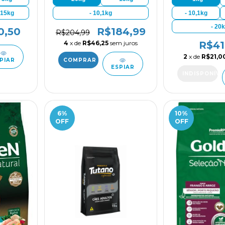
 15kg
- 10,1kg
- 10,1kg
- 20
0,50
R$184,99
R$204,99
4
x de
R$46,25
sem juros
R$41
2
x de
R$21,0
PIAR
ESPIAR
6
%
10
%
OFF
OFF