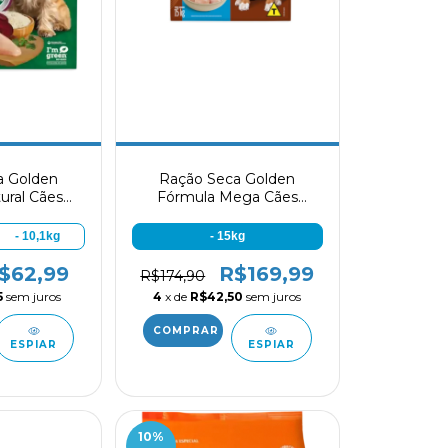
a Golden
Ração Seca Golden
ural Cães
Fórmula Mega Cães
e Pequeno
Adultos sabor Frango e
o e Arroz
Arroz 15kg
- 10,1kg
- 15kg
$62,99
R$169,99
R$174,90
5
sem juros
4
x de
R$42,50
sem juros
ESPIAR
ESPIAR
10
%