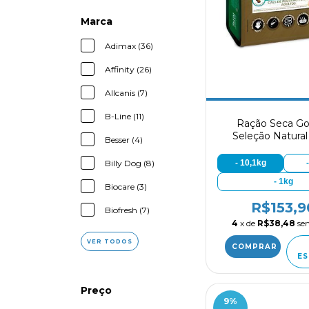
Marca
Adimax (36)
Affinity (26)
Allcanis (7)
B-Line (11)
Ração Seca Go
Seleção Natural
Besser (4)
Adultos Porte P
sabor Frango e 
Billy Dog (8)
- 10,1kg
- 1kg
Biocare (3)
R$153,9
Biofresh (7)
4
x de
R$38,48
se
VER TODOS
ES
Preço
9
%