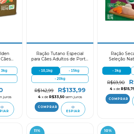
lden
Ração Tutano Especial
Ração Sec
 Cães
para Cães Adultos de Porte
Seleção Nat
equeno
Médio e Grande Sabor
Sênior Port
Arroz
Carne e Frango
sabor Frang
- 3kg
- 10,1kg
- 15kg
- 3kg
- 20kg
R
R$69,90
4
x de
R$15,7
0
R$133,99
R$142,99
m juros
4
x de
R$33,50
sem juros
PIAR
ESPIAR
11
%
10
%