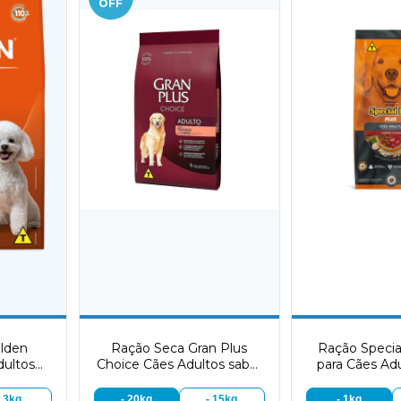
OFF
lden
Ração Seca Gran Plus
Ração Specia
dultos
Choice Cães Adultos sabor
para Cães Ad
sabor
Frango & Carne
Car
oz
- 3kg
- 20kg
- 15kg
- 1kg