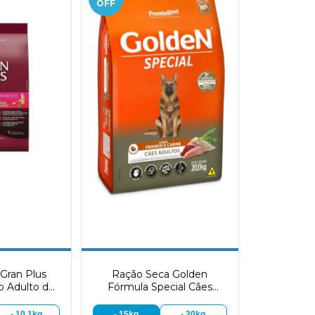
OFF
Gran Plus
Ração Seca Golden
o Adulto de
Fórmula Special Cães
eno sabor
Adultos sabor Frango e
 Arroz
Carne
- 10,1kg
- 15kg
- 20kg