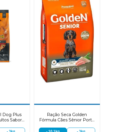
l Dog Plus
Ração Seca Golden
ultos Sabor
Fórmula Cães Sênior Porte
ne
Pequeno sabor Frango e
Arroz
- 3kg
- 10,1kg
- 3kg