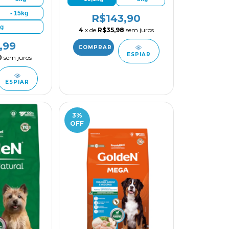
- 15kg
R$143,90
kg
4
x de
R$35,98
sem juros
,99
ESPIAR
0
sem juros
ESPIAR
3
%
OFF